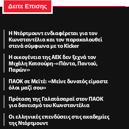
Δειτε Επισης
Η Ντόρτμουντ ενδιαφέρεται για τον
Κωνσταντέλια και τον παρακολουθεί
στενά σύμφωνα με το Kicker
Η οικογένεια της ΑΕΚ δεν ξεχνά τον
Μιχάλη Κατσούρη-«Πάντα, Παντού,
Παρών»
ΠΑΟΚ σε Μεϊτέ: «Μείνε δυνατός είμαστε
όλοι μαζί σου»
Πρόταση της Γαλατάσαραϊ στον ΠΑΟΚ
για δανεισμό του Κωνσταντέλια
Οι ελληνικές επενδύσεις στις ακαδημίες
της Ντόρτμουντ