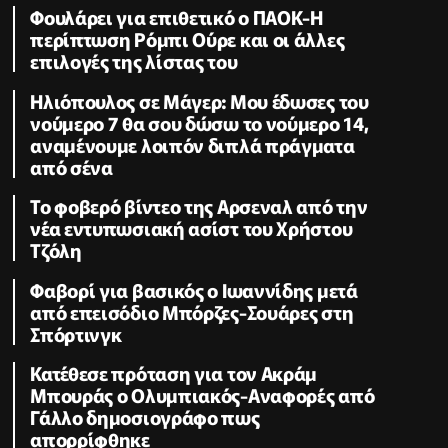
Φουλάρει για επιθετικό ο ΠΑΟΚ-Η
περίπτωση Ρόμπι Ούρε και οι άλλες
επιλογές της λίστας του
Ηλιόπουλος σε Μάγερ: Μου έδωσες του
νούμερο 7 θα σου δώσω το νούμερο 14,
αναμένουμε λοιπόν διπλά πράγματα
από σένα
Το φοβερό βίντεο της Αρσεναλ από την
νέα εντυπωσιακή ασίστ του Χρήστου
Τζόλη
Φαβορί για βασικός ο Ιωαννίδης μετά
από επεισόδιο Μπόρζες-Σουάρες στη
Σπόρτινγκ
Κατέθεσε πρόταση για τον Ακράμ
Μπουράς ο Ολυμπιακός-Αναφορές από
Γάλλο δημοσιογράφο πως
απορρίφθηκε