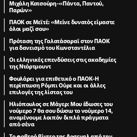
Μιχάλη Κατσούρη-«Πάντα, Παντού,
Παρών»
ΠΑΟΚ σε Μεϊτέ: «Μείνε δυνατός είμαστε
όλοι μαζί σου»
Πρόταση της Γαλατάσαραϊ στον ΠΑΟΚ
για δανεισμό του Κωνσταντέλια
Οι ελληνικές επενδύσεις στις ακαδημίες
της Ντόρτμουντ
Φουλάρει για επιθετικό ο ΠΑΟΚ-Η
περίπτωση Ρόμπι Ούρε και οι άλλες
επιλογές της λίστας του
Ηλιόπουλος σε Μάγερ: Μου έδωσες του
νούμερο 7 θα σου δώσω το νούμερο 14,
αναμένουμε λοιπόν διπλά πράγματα
από σένα
Το φοβερό βίντεο της Αρσεναλ από την