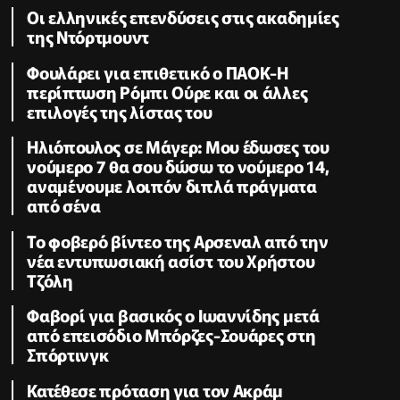
Οι ελληνικές επενδύσεις στις ακαδημίες
της Ντόρτμουντ
Φουλάρει για επιθετικό ο ΠΑΟΚ-Η
περίπτωση Ρόμπι Ούρε και οι άλλες
επιλογές της λίστας του
Ηλιόπουλος σε Μάγερ: Μου έδωσες του
νούμερο 7 θα σου δώσω το νούμερο 14,
αναμένουμε λοιπόν διπλά πράγματα
από σένα
Το φοβερό βίντεο της Αρσεναλ από την
νέα εντυπωσιακή ασίστ του Χρήστου
Τζόλη
Φαβορί για βασικός ο Ιωαννίδης μετά
από επεισόδιο Μπόρζες-Σουάρες στη
Σπόρτινγκ
Κατέθεσε πρόταση για τον Ακράμ