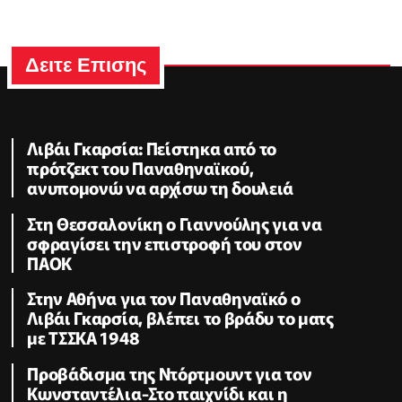
Δειτε Επισης
Λιβάι Γκαρσία: Πείστηκα από το
πρότζεκτ του Παναθηναϊκού,
ανυπομονώ να αρχίσω τη δουλειά
Στη Θεσσαλονίκη ο Γιαννούλης για να
σφραγίσει την επιστροφή του στον
ΠΑΟΚ
Στην Αθήνα για τον Παναθηναϊκό ο
Λιβάι Γκαρσία, βλέπει το βράδυ το ματς
με ΤΣΣΚΑ 1948
Προβάδισμα της Ντόρτμουντ για τον
Κωνσταντέλια-Στο παιχνίδι και η