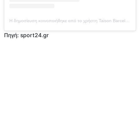
Η δημοσίευση κοινοποιήθηκε από το χρήστη Taison Barcellos Freda (@taisonfreda7)
Πηγή: sport24.gr