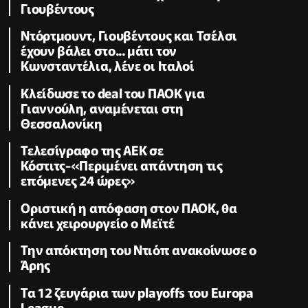
Γιουβέντους
Ντόρτμουντ, Γιουβέντους και Τσέλσι
έχουν βάλει στο... μάτι τον
Κωνσταντέλια, λένε οι Ιταλοί
Κλείδωσε το deal του ΠΑΟΚ για
Γιαννούλη, αναμένεται στη
Θεσσαλονίκη
Τελεσίγραφο της ΑΕΚ σε
Κόστιτς-«Περιμένει απάντηση τις
επόμενες 24 ώρες»
Οριστική η απόφαση στον ΠΑΟΚ, θα
κάνει χειρουργείο ο Μεϊτέ
Την απόκτηση του Ντιόπ ανακοίνωσε ο
Άρης
Τα 12 ζευγάρια των playoffs του Europa
League