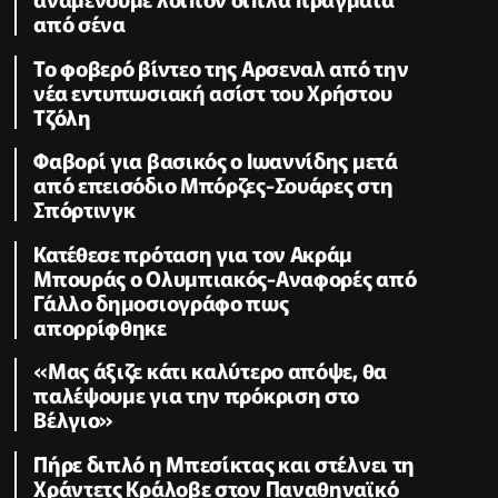
από σένα
Το φοβερό βίντεο της Αρσεναλ από την
νέα εντυπωσιακή ασίστ του Χρήστου
Τζόλη
Φαβορί για βασικός ο Ιωαννίδης μετά
από επεισόδιο Μπόρζες-Σουάρες στη
Σπόρτινγκ
Κατέθεσε πρόταση για τον Ακράμ
Μπουράς ο Ολυμπιακός-Αναφορές από
Γάλλο δημοσιογράφο πως
απορρίφθηκε
«Μας άξιζε κάτι καλύτερο απόψε, θα
παλέψουμε για την πρόκριση στο
Βέλγιο»
Πήρε διπλό η Μπεσίκτας και στέλνει τη
Χράντετς Κράλοβε στον Παναθηναϊκό