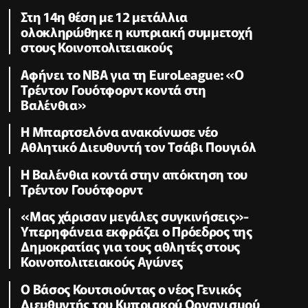
Στη 14η θέση με 12 μετάλλια
ολοκληρώθηκε η κυπριακή συμμετοχή
στους Κοινοπολιτειακούς
Αφήνει το NBA για τη EuroLeague: «Ο
Τρέντον Γουότφορντ κοντά στη
Βαλένθια»
Η Μπαρτσελόνα ανακοίνωσε νέο
Αθλητικό Διευθυντή τον Τσάβι Πουγιόλ
Η Βαλένθια κοντά στην απόκτηση του
Τρέντον Γουότφορντ
«Μας χάρισαν μεγάλες συγκινήσεις»-
Υπερηφάνεια εκφράζει ο Πρόεδρος της
Δημοκρατίας για τους αθλητές στους
Κοινοπολιτειακούς Αγώνες
Ο Βάσος Κουτσιούντας ο νέος Γενικός
Διευθυντής του Κυπριακού Οργανισμού