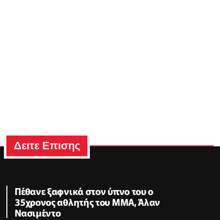
Δειτε Επισης
Πέθανε ξαφνικά στον ύπνο του ο
35χρονος αθλητής του ΜΜΑ, Άλαν
Νασιμέντο