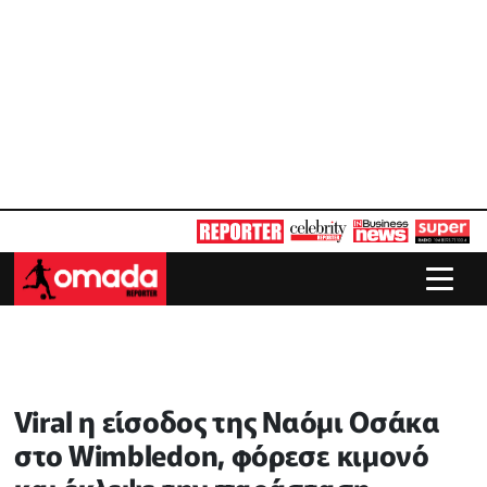
Viral η είσοδος της Ναόμι Οσάκα
στο Wimbledon, φόρεσε κιμονό