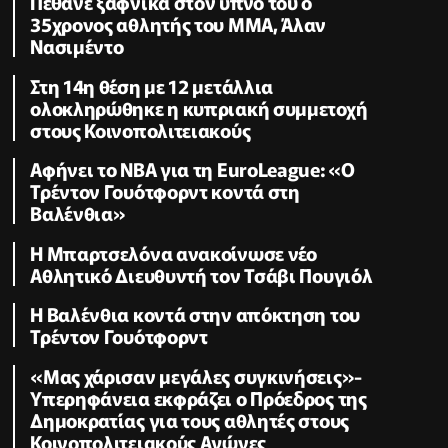
Πέθανε ξαφνικά στον ύπνο του ο
35χρονος αθλητής του ΜΜΑ, Άλαν
Νασιμέντο
Στη 14η θέση με 12 μετάλλια
ολοκληρώθηκε η κυπριακή συμμετοχή
στους Κοινοπολιτειακούς
Αφήνει το NBA για τη EuroLeague: «Ο
Τρέντον Γουότφορντ κοντά στη
Βαλένθια»
Η Μπαρτσελόνα ανακοίνωσε νέο
Αθλητικό Διευθυντή τον Τσάβι Πουγιόλ
Η Βαλένθια κοντά στην απόκτηση του
Τρέντον Γουότφορντ
«Μας χάρισαν μεγάλες συγκινήσεις»-
Υπερηφάνεια εκφράζει ο Πρόεδρος της
Δημοκρατίας για τους αθλητές στους
Κοινοπολιτειακούς Αγώνες