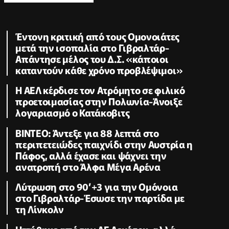
Έντονη κριτική από τους Ομονοιάτες
μετά την ισοπαλία στο Γιβραλτάρ-
Απάντησε μέλος του Δ.Σ. «κάποιοι
καταντούν κάθε χρόνο προβλέψιμοι»
Η ΑΕΛ κέρδισε τον Ατρόμητο σε φιλικό
προετοιμασίας στην Πολωνία-Άνοιξε
λογαριασμό ο Κατάκοβιτς
ΒΙΝΤΕΟ: Άντεξε για 88 λεπτά στο
περιπετειώδες παιχνίδι στην Αυστρία η
Πάφος, αλλά έχασε και ψάχνει την
ανατροπή στο Άλφα Μέγα Αρένα
Λύτρωση στο 90’+3 για την Ομόνοια
στο Γιβραλτάρ-Έσωσε την παρτίδα με
τη Λίνκολν