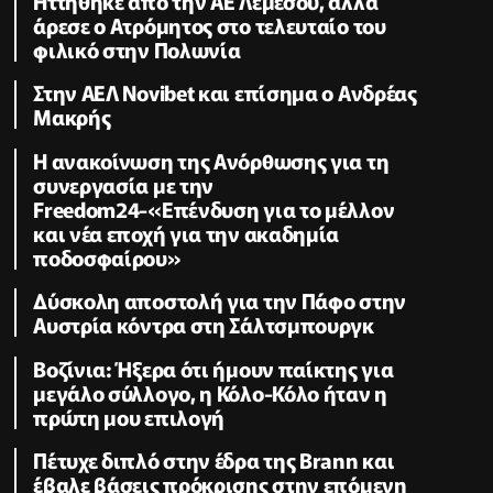
Ηττήθηκε από την ΑΕ Λεμέσου, αλλά
άρεσε ο Ατρόμητος στο τελευταίο του
φιλικό στην Πολωνία
Στην ΑΕΛ Novibet και επίσημα ο Ανδρέας
Μακρής
H ανακοίνωση της Ανόρθωσης για τη
συνεργασία με την
Freedom24-«Επένδυση για το μέλλον
και νέα εποχή για την ακαδημία
ποδοσφαίρου»
Δύσκολη αποστολή για την Πάφο στην
Αυστρία κόντρα στη Σάλτσμπουργκ
Βοζίνια: Ήξερα ότι ήμουν παίκτης για
μεγάλο σύλλογο, η Κόλο-Κόλο ήταν η
πρώτη μου επιλογή
Πέτυχε διπλό στην έδρα της Brann και
έβαλε βάσεις πρόκρισης στην επόμενη