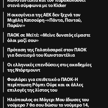
στενά σύμφωνα με το Kicker
Η οικογένεια της ΑΕΚ δεν ξεχνά τον
Μιχάλη Κατσούρη-«Πάντα, Παντού,
Παρών»
ΠΑΟΚ σε Μεϊτέ: «Μείνε δυνατός είμαστε
όλοι μαζί σου»
Πρόταση της Γαλατάσαραϊ στον ΠΑΟΚ
για δανεισμό του Κωνσταντέλια
Οι ελληνικές επενδύσεις στις ακαδημίες
της Ντόρτμουντ
Φουλάρει για επιθετικό ο ΠΑΟΚ-Η
περίπτωση Ρόμπι Ούρε και οι άλλες
επιλογές της λίστας του
Ηλιόπουλος σε Μάγερ: Μου έδωσες του
νούμερο 7 θα σου δώσω το νούμερο 14,