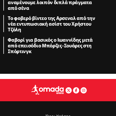
αναμένουμε λοιπόν διπλά πράγματα
από σένα
Το φοβερό βίντεο της Αρσεναλ από την
νέα εντυπωσιακή ασίστ του Χρήστου
Τζόλη
Φαβορί για βασικός ο Ιωαννίδης μετά
από επεισόδιο Μπόρζες-Σουάρες στη
Σπόρτινγκ