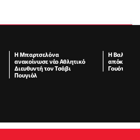
Η Μπαρτσελόνα
Η Βαλένθια
ανακοίνωσε νέο Αθλητικό
απόκτηση τ
Διευθυντή τον Τσάβι
Γουότφορν
Πουγιόλ