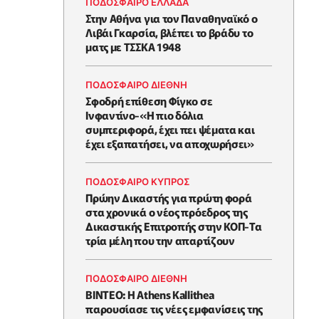
ΠΟΔΟΣΦΑΙΡΟ ΕΛΛΑΔΑ
Στην Αθήνα για τον Παναθηναϊκό ο
Λιβάι Γκαρσία, βλέπει το βράδυ το
ματς με ΤΣΣΚΑ 1948
ΠΟΔΟΣΦΑΙΡΟ ΔΙΕΘΝΗ
Σφοδρή επίθεση Φίγκο σε
Ινφαντίνο-«Η πιο δόλια
συμπεριφορά, έχει πει ψέματα και
έχει εξαπατήσει, να αποχωρήσει»
ΠΟΔΟΣΦΑΙΡΟ ΚΥΠΡΟΣ
Πρώην Δικαστής για πρώτη φορά
στα χρονικά ο νέος πρόεδρος της
Δικαστικής Επιτροπής στην ΚΟΠ-Τα
τρία μέλη που την απαρτίζουν
ΠΟΔΟΣΦΑΙΡΟ ΔΙΕΘΝΗ
BINTEO: Η Athens Kallithea
παρουσίασε τις νέες εμφανίσεις της