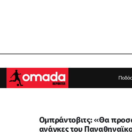
Ποδόσ
Ομπράντοβιτς: «Θα προσ
ανάγκες του Παναθηναϊκού