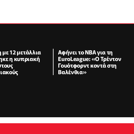
η με 12 μετάλλια
Αφήνει το NBA για τη
κε η κυπριακή
EuroLeague: «Ο Τρέντον
στους
Γουότφορντ κοντά στη
ειακούς
Βαλένθια»