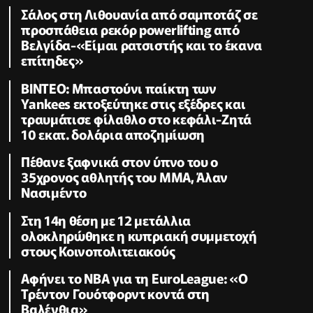
Σάλος στη Λιθουανία από σαμποτάζ σε
προσπάθεια ρεκόρ powerlifting από
Βελγίδα-«Είμαι ρατσιστής και το έκανα
επίτηδες»
ΒΙΝΤΕΟ: Μπαστούνι παίκτη των
Yankees εκτοξεύτηκε στις εξέδρες και
τραυμάτισε φίλαθλο στο κεφάλι-Ζητά
10 εκατ. δολάρια αποζημίωση
Πέθανε ξαφνικά στον ύπνο του ο
35χρονος αθλητής του ΜΜΑ, Άλαν
Νασιμέντο
Στη 14η θέση με 12 μετάλλια
ολοκληρώθηκε η κυπριακή συμμετοχή
στους Κοινοπολιτειακούς
Αφήνει το NBA για τη EuroLeague: «Ο
Τρέντον Γουότφορντ κοντά στη
Βαλένθια»