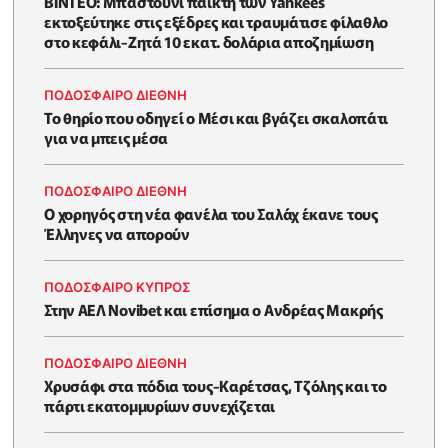
ΒΙΝΤΕΟ: Μπαστούνι παίκτη των Yankees
εκτοξεύτηκε στις εξέδρες και τραυμάτισε φίλαθλο
στο κεφάλι-Ζητά 10 εκατ. δολάρια αποζημίωση
ΠΟΔΟΣΦΑΙΡΟ ΔΙΕΘΝΗ
Το θηρίο που οδηγεί ο Μέσι και βγάζει σκαλοπάτι
για να μπεις μέσα
ΠΟΔΟΣΦΑΙΡΟ ΔΙΕΘΝΗ
Ο χορηγός στη νέα φανέλα του Σαλάχ έκανε τους
Έλληνες να απορούν
ΠΟΔΟΣΦΑΙΡΟ ΚΥΠΡΟΣ
Στην ΑΕΛ Novibet και επίσημα ο Ανδρέας Μακρής
ΠΟΔΟΣΦΑΙΡΟ ΔΙΕΘΝΗ
Χρυσάφι στα πόδια τους-Καρέτσας, Τζόλης και το
πάρτι εκατομμυρίων συνεχίζεται