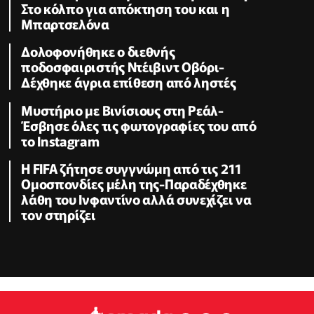
Στο κόλπο για απόκτηση του και η
Μπαρτσελόνα
Δολοφονήθηκε o διεθνής
ποδοσφαιριστής Ντέιβιντ Οβόρι-
Δέχθηκε άγρια επίθεση από ληστές
Μυστήριο με Βινίσιους στη Ρεάλ-
Έσβησε όλες τις φωτογραφίες του από
το Instagram
Η FIFA ζήτησε συγγνώμη από τις 211
Ομοσπονδίες μέλη της-Παραδέχθηκε
λάθη του Ινφαντίνο αλλά συνεχίζει να
τον στηρίζει