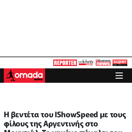
Η βεντέτα του IShowSpeed με τους
φίλους της Αργεντινής στο