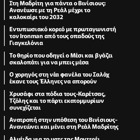
Στη Μαδρίτη για πάντα ο Βινίσιους:
Ανανέωσε με τη Ρεάλ μέχρι το
καλοκαίρι του 2032
Εντυπωσιακό κορεό με πρωταγωνιστή
τον Ironman από τους οπαδούς της
Γιαγκελόνια
Το θηρίο που οδηγεί ο Μέσι και βγάζει
σκαλοπάτι για να μπεις μέσα
Ο χορηγός στη νέα φανέλα του Σαλάχ
έκανε τους Έλληνες να απορούν
Χρυσάφι στα πόδια τους-Καρέτσας,
Τζόλης και το πάρτι εκατομμυρίων
συνεχίζεται
Ανατροπή στην υπόθεση του Βινίσιους-
Ανανεώνει και μένει στη Ρεάλ Μαδρίτης
Αλμέιδα για το ματς της Μοντερέι