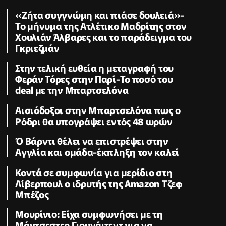
«Ζήτα συγγνώμη και πιάσε δουλειά»-
Το μήνυμα της Ατλέτικο Μαδρίτης στον
Χουλιάν Άλβαρες και το παράδειγμα του
Γκριεζμάν
Στην τελική ευθεία η μεταγραφή του
Φεράν Τόρες στην Παρί-Το ποσό του
deal με την Μπαρτσελόνα
Αισιόδοξοι στην Μπαρτσελόνα πως ο
Ρόδρι θα υπογράψει εντός 48 ωρών
Ό Βάρντι θέλει να επιστρέψει στην
Αγγλία και ομάδα-έκπληξη τον καλεί
Κοντά σε συμφωνία για μερίδιο στη
Λίβερπουλ ο ιδρυτής της Amazon Τζεφ
Μπέζος
Μουρίνιο: Είχα συμφωνήσει με τη
Μάντσεστερ Γιουνάιτεντ για να