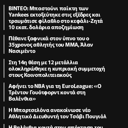
ΒΙΝΤΕΟ: Μπαστούνι παίκτη των
Yankees εκτοξεύτηκε στις εξέδρες και
τραυμάτισε φίλαθλο στο κεφάλι-Ζητά
10 εκατ. δολάρια αποζημίωση
Πέθανε ξαφνικά στον ύπνο του ο
35χρονος αθλητής του ΜΜΑ, Άλαν
Νασιμέντο
Στη 14η θέση με 12 μετάλλια
ολοκληρώθηκε η κυπριακή συμμετοχή
στους Κοινοπολιτειακούς
Αφήνει το NBA για τη EuroLeague: «Ο
Τρέντον Γουότφορντ κοντά στη
Βαλένθια»
Η Μπαρτσελόνα ανακοίνωσε νέο
Αθλητικό Διευθυντή τον Τσάβι Πουγιόλ
Η Βαλένθια κοντά στην απόκτηση του