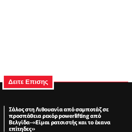
Δειτε Επισης
Σάλος στη Λιθουανία από σαμποτάζ σε
προσπάθεια ρεκόρ powerlifting από
Βελγίδα-«Είμαι ρατσιστής και το έκανα
επίτηδες»