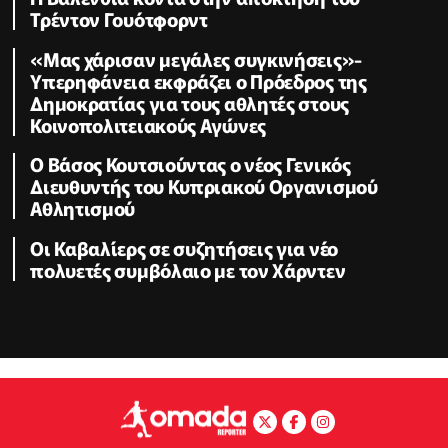
Τρέντον Γουότφορντ
«Μας χάρισαν μεγάλες συγκινήσεις»-
Υπερηφάνεια εκφράζει ο Πρόεδρος της
Δημοκρατίας για τους αθλητές στους
Κοινοπολιτειακούς Αγώνες
Ο Βάσος Κουτσιούντας ο νέος Γενικός
Διευθυντής του Κυπριακού Οργανισμού
Αθλητισμού
Οι Καβαλίερς σε συζητήσεις για νέο
πολυετές συμβόλαιο με τον Χάρντεν