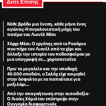
Δειτε Επισης
Κάθε βράδυ μια ένεση, κάθε μήνα ένας
αγώνας-Η συγκλονιστική μάχη του
πατέρα του Λιονέλ Μέσι
Χόρχε Μέσι: Ο εργάτης από το Ροσάριο
που πήρε τον Λιονέλ από το χέρι και
άλλαξε την ιστορία του ποδοσφαίρου με
μια υπογραφή σε... χαρτοπετσέτα
Πριν τα μεγαλεία και την υποδοχή
40.000 οπαδών, ο Σαλάχ είχε κοιμηθεί
στην άσφαλτο με τα παπούτσια για
μαξιλάρι...
Από την απογοήτευση στην αισιοδοξία-
Ο Λιούις Χάμιλτον επέστρεψε στην
Ουγγαρία διαφορετικός