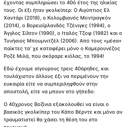
έχοντας συμπληρώσει το 40ό έτος της ηλικίας
τους. Οι έξι ήταν γκολκίπερ: Ο Αιγύπτιος Ελ
Χαντάρι (2018), ο Κολομβιανός Μοντραγκόν
(2014), ο Βορειοϊρλανδός Τζένιγκς (1994), ο
Άγγλος Σίλτον (1990), ο Ιταλός Τζοφ (1982) και ο
Τυνήσιος Μπουμνιτζέλ (2006). Από τους «μέσα»
παίκτες τα’ χε καταφέρει μόνο ο Καμερουνέζος
Ροζέ Μιλά, που σκόραρε κιόλας, το 1994!
Εδώ έχουμε σίγουρους τρεις 40άρηδες, και
τουλάχιστον άλλους έξι να περιμένουν την
ευκαιρία είτε να συμπεριληφθούν στην
αποστολή, είτε να μπουν στο γήπεδο:
Ο 40χρονος Βοζίνια εξακολουθεί να είναι ο
βασικός γκολκίπερ του Κάπο Βέρντε και μόνο αν
τραυματιστεί θα χάσει τη θέση του στο