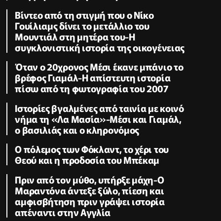
Βίντεο από τη στιγμή που ο Νίκο
Γουίλιαμς δίνει το μετάλλιο του
Μουντιάλ στη μητέρα του-H
συγκλονιστική ιστορία της οικογένειας
Όταν ο 20χρονος Μέσι έκανε μπάνιο το
βρέφος Γιαμάλ-Η απίστευτη ιστορία
πίσω από τη φωτογραφία του 2007
Ιστορίες βγαλμένες από ταινία με κοινό
νήμα τη «Λα Μασία»-Μέσι και Γιαμάλ,
ο βασιλιάς και ο κληρονόμος
Ο πόλεμος των Φόκλαντ, το χέρι του
Θεού και η προδοσία του Μπέκαμ
Πριν από τον μύθο, υπήρξε μάχη-Ο
Μαραντόνα άντεξε ξύλο, πίεση και
αμφισβήτηση πριν γράψει ιστορία
απέναντι στην Αγγλία