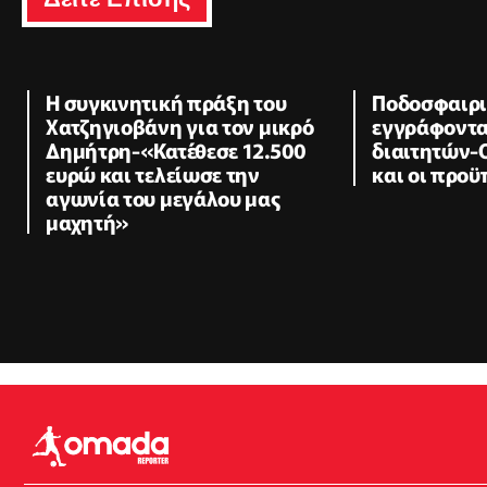
Η συγκινητική πράξη του
Ποδοσφαιρι
Χατζηγιοβάνη για τον μικρό
εγγράφοντα
Δημήτρη-«Κατέθεσε 12.500
διαιτητών-
ευρώ και τελείωσε την
και οι προϋ
αγωνία του μεγάλου μας
μαχητή»