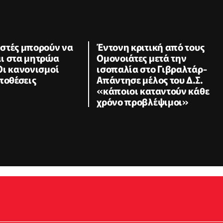
στές μπορούν να
Έντονη κριτική από τους
ι στα μητρώα
Ομονοιάτες μετά την
Οι κανονισμοί
ισοπαλία στο Γιβραλτάρ-
ποθέσεις
Απάντησε μέλος του Δ.Σ.
«κάποιοι καταντούν κάθε
χρόνο προβλέψιμοι»