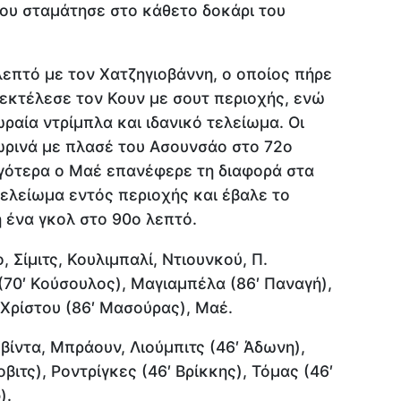
ου σταμάτησε στο κάθετο δοκάρι του
λεπτό με τον Χατζηγιοβάννη, ο οποίος πήρε
εκτέλεσε τον Κουν με σουτ περιοχής, ενώ
ραία ντρίμπλα και ιδανικό τελείωμα. Οι
ρινά με πλασέ του Ασουνσάο στο 72ο
γότερα ο Μαέ επανέφερε τη διαφορά στα
ελείωμα εντός περιοχής και έβαλε το
 ένα γκολ στο 90ο λεπτό.
 Σίμιτς, Κουλιμπαλί, Ντιουνκού, Π.
 (70′ Κούσουλος), Μαγιαμπέλα (86′ Παναγή),
 Χρίστου (86′ Μασούρας), Μαέ.
βίντα, Μπράουν, Λιούμπιτς (46′ Άδωνη),
ιτς), Ροντρίγκες (46′ Βρίκκης), Τόμας (46′
).