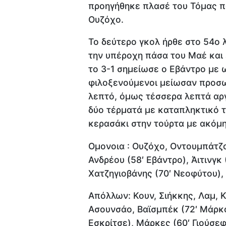
προηγήθηκε πλασέ του Τόμας π
Ουζόχο.
Το δεύτερο γκολ ήρθε στο 54ο 
την υπέροχη πάσα του Μαέ και 
το 3-1 σημείωσε ο Εβάντρο με ω
φιλοξενούμενοι μείωσαν προσω
λεπτό, όμως τέσσερα λεπτά αρ
δύο τέρματά με καταπληκτικό τ
κερασάκι στην τούρτα με ακόμη
Ομονοια : Ουζόχο, Οντουμπάτζο,
Ανδρέου (58′ Εβάντρο), Άιτινγκ
Χατζηγιοβάνης (70′ Νεοφύτου),
Απόλλων: Κουν, Σιήκκης, Λαμ, Κ
Ασουνσάο, Βαϊσμπέκ (72′ Μάρκοβ
Εσκρίτσε), Μάρκες (60′ Γιούσεφ