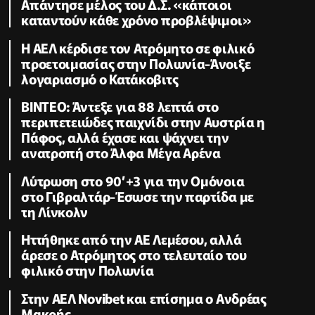
Απάντησε μέλος του Δ.Σ. «κάποιοι
καταντούν κάθε χρόνο προβλέψιμοι»
Η ΑΕΛ κέρδισε τον Ατρόμητο σε φιλικό
προετοιμασίας στην Πολωνία-Άνοιξε
λογαριασμό ο Κατάκοβιτς
ΒΙΝΤΕΟ: Άντεξε για 88 λεπτά στο
περιπετειώδες παιχνίδι στην Αυστρία η
Πάφος, αλλά έχασε και ψάχνει την
ανατροπή στο Άλφα Μέγα Αρένα
Λύτρωση στο 90’+3 για την Ομόνοια
στο Γιβραλτάρ-Έσωσε την παρτίδα με
τη Λίνκολν
Ηττήθηκε από την ΑΕ Λεμέσου, αλλά
άρεσε ο Ατρόμητος στο τελευταίο του
φιλικό στην Πολωνία
Στην ΑΕΛ Novibet και επίσημα ο Ανδρέας
Μακρής