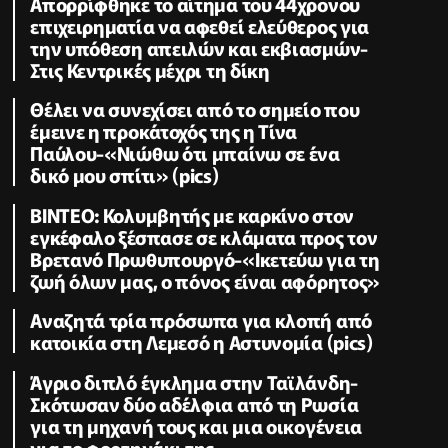
Απορρίφθηκε το αίτημα του 44χρονου
επιχειρηματία να αφεθεί ελεύθερος για
την υπόθεση απειλών και εκβιασμών-
Στις Κεντρικές μέχρι τη δίκη
Θέλει να συνεχίσει από το σημείο που
έμεινε η προκάτοχός της η Τίνα
Παύλου-«Νιώθω ότι μπαίνω σε ένα
δικό μου σπίτι» (pics)
ΒΙΝΤΕΟ: Κολυμβητής με καρκίνο στον
εγκέφαλο ξέσπασε σε κλάματα προς τον
Βρετανό Πρωθυπουργό-«Ικετεύω για τη
ζωή όλων μας, ο πόνος είναι αφόρητος»
Αναζητά τρία πρόσωπα για κλοπή από
κατοικία στη Λεμεσό η Αστυνομία (pics)
Άγριο διπλό έγκλημα στην Ταϊλάνδη-
Σκότωσαν δύο αδέλφια από τη Ρωσία
για τη μηχανή τους και μια οικογένεια
για το φορτηγάκι της