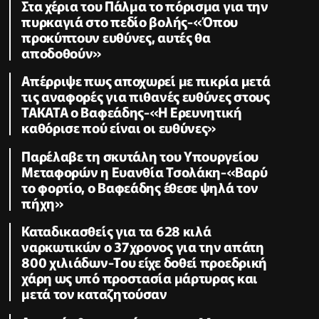
Στα χέρια του Πάλμα το πόρισμα για την
πυρκαγιά στο πεδίο βολής-«Όπου
προκύπτουν ευθύνες, αυτές θα
αποδοθούν»
Απέρριψε πως αποχωρεί με πικρία μετά
τις αναφορές για πιθανές ευθύνες στους
TAKATA ο Βαφεάδης-«Η Ερευνητική
καθόρισε πού είναι οι ευθύνες»
Παρέλαβε τη σκυτάλη του Υπουργείου
Μεταφορών η Ευανθία Τσολάκη-«Βαρύ
το φορτίο, ο Βαφεάδης έθεσε ψηλά τον
πήχη»
Καταδικασθείς για τα 628 κιλά
ναρκωτικών ο 37χρονος για την απάτη
800 χιλιάδων-Του είχε δοθεί προεδρική
χάρη ως υπό προστασία μάρτυρας και
μετά τον καταζητούσαν