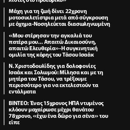
Μάχη για τη ζωή δίνει 22χρονη
μοτοσικλετίστρια μετά από σύγκρουση
με όχημα-Νοσηλεύεται διασωληνωμένη
«Μου στέρησαν την αγκαλιά του
πατέρα μου… Απαιτώ Δικαιοσύνη,
απαιτώ Ελευθερία»-Η συγκινητική
ομιλία της κόρης του Τάσου Ισαάκ
Ν. Χριστοδουλίδης για δολοφονίες
Ισαάκ και Σολωμού: Μίλησα και με τη
μητέρα του Τάσου, να τρέξουμε
περισσότερο για να εκτελεστούν τα
εντάλματα
ΒΙΝΤΕΟ: Ένας 15χρονος ΗΠΑ ντυμένος
κλόουν μαχαίρωσε μέχρι θανάτου
78χρονο, «έχω ένα δώρο για σένα» του
είπε