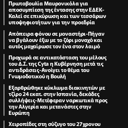
Πρωτοβουλία Μαυρονικόλα για
αποσυμπίεση της έντασης στην ΕΔΕΚ-
Καλεί σε επικύρωση και των τεσσάρων
υποψηφιοτήτων για την προεδρία
Απόπειρα φόνου σε μοναστήρι-Πήγαν
να βγάλουν έξω με το ζόρι μοναχό και
αυτός μαχαίρωσε τον ένα στον λαιμό
Προχωρά σε αντικατάσταση του μέλους
του Δ.Σ. της Cyta η Κυβέρνηση μετά τις
αντιδράσεις-Ανοίγει το θέμα του
Γνωμοδοτικού η Βουλή
Εξαρθρώθηκε κύκλωμα διακινητών με
τζίρο 24 εκατ. στην Ισπανία, δεκάδες
συλλήψεις-Μετέφεραν ναρκωτικά προς
την Αλγερία και μετανάστες στην
Ευρώπη
Χειροπέδες στη σύζυγο του 27χρονου