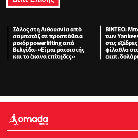
Σάλος στη Λιθουανία από
ΒΙΝΤΕΟ: Μπ
σαμποτάζ σε προσπάθεια
των Yankees
ρεκόρ powerlifting από
στις εξέδρε
Βελγίδα-«Είμαι ρατσιστής
φίλαθλο στ
και το έκανα επίτηδες»
εκατ. δολά