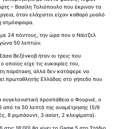
ορτς – Βασίλη Τολιόπουλο που έκριναν τα
ργεια, όταν ελάχιστοι είχαν καθαρό μυαλό
η ατμόσφαιρα.
 με 24 πόντους, την ώρα που ο Νάιτζελ
αγώνα 50 λεπτών.
Σάσα Βεζένκοβ ήταν οι τρεις που
 οποίος είχε τις ευκαιρίες του,
τη παράταση, αλλά δεν κατάφερε να
θεί πρωταθλητής Ελλάδας στο γήπεδο που
 συγκλονιστική προσπάθεια ο Φουρνιέ, ο
6 από τα 50 λεπτά της αναμέτρησης (5/9
ές, 8 ριμπάουντ, 3 ασίστ, 2 κλεψίματα).
 στις 18:00) θα γίνει το Game 5 στο Στάδιο