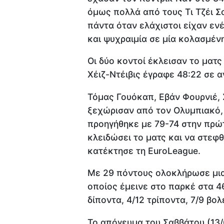
όμως πολλά από τους Τι Τζέι Σ
πάντα όταν ελάχιστοι είχαν ενέ
και ψυχραιμία σε μία κολασμέν
Οι δύο κοντοί έκλεισαν το ματς
Χέιζ-Ντέιβις έγραφε 48:22 σε 
Τόμας Γουόκαπ, Εβάν Φουρνιέ, 
ξεχώρισαν από τον Ολυμπιακό, ο
προηγήθηκε με 79-74 στην πρώ
κλειδώσει το ματς και να στεφ
κατέκτησε τη EuroLeague.
Με 29 πόντους ολοκλήρωσε μια
οποίος έμεινε στο παρκέ στα 4
δίποντα, 4/12 τρίποντα, 7/9 βολ
Το απόγευμα του Σαββάτου (13/6