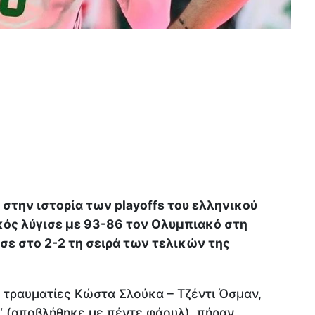
ς στην ιστορία των playoffs του ελληνικού
ός λύγισε με 93-86 τον Ολυμπιακό στη
σε στο 2-2 τη σειρά των τελικών της
ς τραυματίες Κώστα Σλούκα – Τζέντι Όσμαν,
′ (αποβλήθηκε με πέντε φάουλ), πήραν