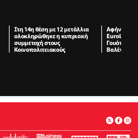
Στη 14η θέση με 12 μετάλλια
Αφήνει το N
ολοκληρώθηκε η κυπριακή
EuroLeague
συμμετοχή στους
Γουότφορντ
Κοινοπολιτειακούς
Βαλένθια»