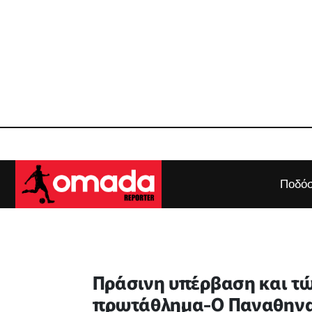
Ποδόσ
Πράσινη υπέρβαση και τώρ
πρωτάθλημα-O Παναθηναϊ