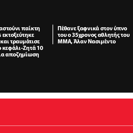
αστούνι παίκτη
Πέθανε ξαφνικά στον ύπνο
 εκτοξεύτηκε
του ο 35χρονος αθλητής του
ς και τραυμάτισε
ΜΜΑ, Άλαν Νασιμέντο
ο κεφάλι-Ζητά 10
ρια αποζημίωση