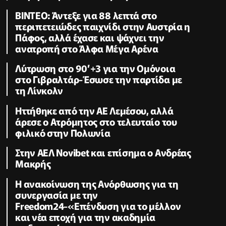
ΒΙΝΤΕΟ: Άντεξε για 88 λεπτά στο
περιπετειώδες παιχνίδι στην Αυστρία η
Πάφος, αλλά έχασε και ψάχνει την
ανατροπή στο Άλφα Μέγα Αρένα
Λύτρωση στο 90’+3 για την Ομόνοια
στο Γιβραλτάρ-Έσωσε την παρτίδα με
τη Λίνκολν
Ηττήθηκε από την ΑΕ Λεμέσου, αλλά
άρεσε ο Ατρόμητος στο τελευταίο του
φιλικό στην Πολωνία
Στην ΑΕΛ Novibet και επίσημα ο Ανδρέας
Μακρής
H ανακοίνωση της Ανόρθωσης για τη
συνεργασία με την
Freedom24-«Επένδυση για το μέλλον
και νέα εποχή για την ακαδημία