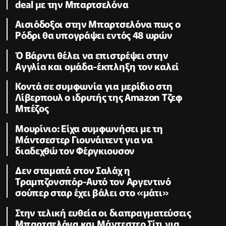
deal με την Μπαρτσελόνα
Αισιόδοξοι στην Μπαρτσελόνα πως ο
Ρόδρι θα υπογράψει εντός 48 ωρών
Ό Βάρντι θέλει να επιστρέψει στην
Αγγλία και ομάδα-έκπληξη τον καλεί
Κοντά σε συμφωνία για μερίδιο στη
Λίβερπουλ ο ιδρυτής της Amazon Τζεφ
Μπέζος
Μουρίνιο: Είχα συμφωνήσει με τη
Μάντσεστερ Γιουνάιτεντ για να
διαδεχθώ τον Φέργκιουσον
Δεν σταματά στον Σαλάχ η
Τραμπζονσπόρ-Αυτό τον Αργεντινό
σούπερ σταρ έχει βάλει στο «μάτι»
Στην τελική ευθεία οι διαπραγματεύσεις
Μπαρτσελόνα και Μάντεστερ Σίτι για