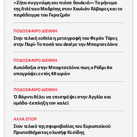
«Ζήτα συγγνώμη και πιάσε δουλειά»-Το μήνυμα
της Ατλέτικο Μαδρίτης στον Χουλιάν Άλβαρες και το
παράδειγμα του Γκριεζμάν
ΠΟΔΟΣΦΑΙΡΟ ΔΙΕΘΝΗ
Στην τελική ευθεία η μεταγραφή του Φεράν Τόρες
στην Παρί-Το ποσό του deal με την Μπαρτσελόνα
ΠΟΔΟΣΦΑΙΡΟ ΔΙΕΘΝΗ
Αισιόδοξοι στην Μπαρτσελόνα πως ο Ρόδρι θα
υπογράψει εντός 48 ωρών
ΠΟΔΟΣΦΑΙΡΟ ΔΙΕΘΝΗ
Ό Βάρντι θέλει να επιστρέψει στην Αγγλία και
ομάδα-έκπληξη τον καλεί
ΑΛΛΑ ΣΠΟΡ
Στον τελικό της σφυροβολίας του Ευρωπαϊκού
Πρωταθλήματος ο Ιωσήφ Κεσίδης